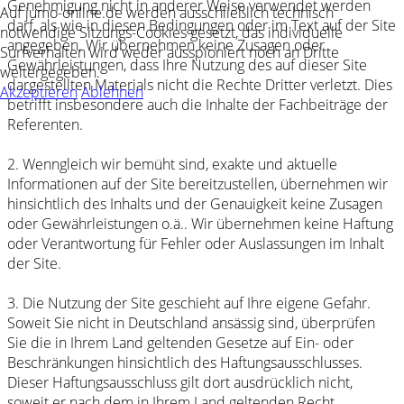
Genehmigung nicht in anderer Weise verwendet werden
Auf jumo-online.de werden ausschließlich technisch
darf, als wie in diesen Bedingungen oder im Text auf der Site
notwendige Sitzungs-Cookies gesetzt, das individuelle
angegeben. Wir übernehmen keine Zusagen oder
Surfverhalten wird weder ausspioniert noch an Dritte
Gewährleistungen, dass Ihre Nutzung des auf dieser Site
weitergegeben.
dargestellten Materials nicht die Rechte Dritter verletzt. Dies
Akzeptieren
Ablehnen
betrifft insbesondere auch die Inhalte der Fachbeiträge der
Referenten.
2. Wenngleich wir bemüht sind, exakte und aktuelle
Informationen auf der Site bereitzustellen, übernehmen wir
hinsichtlich des Inhalts und der Genauigkeit keine Zusagen
oder Gewährleistungen o.ä.. Wir übernehmen keine Haftung
oder Verantwortung für Fehler oder Auslassungen im Inhalt
der Site.
3. Die Nutzung der Site geschieht auf Ihre eigene Gefahr.
Soweit Sie nicht in Deutschland ansässig sind, überprüfen
Sie die in Ihrem Land geltenden Gesetze auf Ein- oder
Beschränkungen hinsichtlich des Haftungsausschlusses.
Dieser Haftungsausschluss gilt dort ausdrücklich nicht,
soweit er nach dem in Ihrem Land geltenden Recht